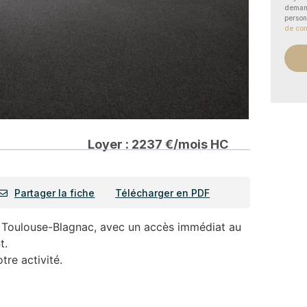
demand
person
de con
Loyer : 2237 €/mois HC
Partager la fiche
Télécharger en PDF
e Toulouse-Blagnac, avec un accès immédiat au
t.
tre activité.