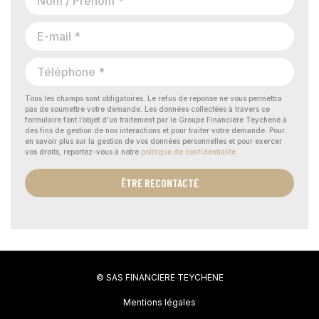
Tous les champs sont obligatoires. Le refus de réponse ne vous permettra
pas de soumettre votre demande. Les données collectées à travers ce
formulaire font l’objet d’un traitement par le Groupe Financière Teychené à
des fins de gestion de nos interactions et pour traiter votre demande. Pour
en savoir plus sur la gestion de vos données personnelles et pour exercer
vos droits, reportez-vous à notre
politique de confidentialité.
ÊTRE RECONTACTÉ
© SAS FINANCIERE TEYCHENE
Mentions légales