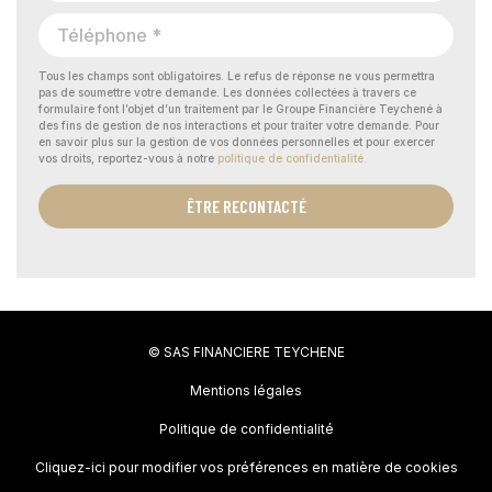
Tous les champs sont obligatoires. Le refus de réponse ne vous permettra
pas de soumettre votre demande. Les données collectées à travers ce
formulaire font l’objet d’un traitement par le Groupe Financière Teychené à
des fins de gestion de nos interactions et pour traiter votre demande. Pour
en savoir plus sur la gestion de vos données personnelles et pour exercer
vos droits, reportez-vous à notre
politique de confidentialité.
ÊTRE RECONTACTÉ
© SAS FINANCIERE TEYCHENE
Mentions légales
Politique de confidentialité
Cliquez-ici pour modifier vos préférences en matière de cookies