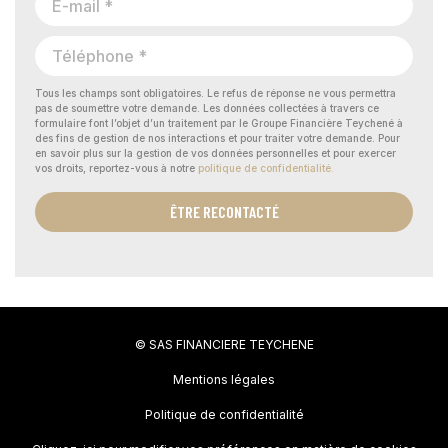
Tous les champs sont obligatoires. Le refus de réponse ne vous permettra
pas de soumettre votre demande. Les données collectées à travers ce
formulaire font l’objet d’un traitement par le Groupe Financière Teychené à
des fins de gestion de nos interactions et pour traiter votre demande. Pour
en savoir plus sur la gestion de vos données personnelles et pour exercer
vos droits, reportez-vous à notre
politique de confidentialité.
ÊTRE RECONTACTÉ
© SAS FINANCIERE TEYCHENE
Mentions légales
Politique de confidentialité