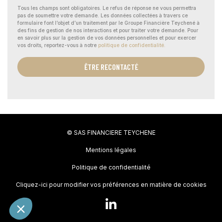
Tous les champs sont obligatoires. Le refus de réponse ne vous permettra
pas de soumettre votre demande. Les données collectées à travers ce
formulaire font l’objet d’un traitement par le Groupe Financière Teychené à
des fins de gestion de nos interactions et pour traiter votre demande. Pour
en savoir plus sur la gestion de vos données personnelles et pour exercer
vos droits, reportez-vous à notre
politique de confidentialité.
ÊTRE RECONTACTÉ
© SAS FINANCIERE TEYCHENE
Mentions légales
Politique de confidentialité
Cliquez-ici pour modifier vos préférences en matière de cookies