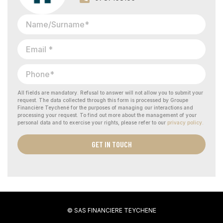
All fields are mandatory. Refusal to answer will not allow you to submit your
request. The data collected through this form is processed by Groupe
Financière Teychené for the purposes of managing our interactions and
processing your request. To find out more about the management of your
personal data and to exercise your rights, please refer to our
privacy policy.
GET IN TOUCH
© SAS FINANCIERE TEYCHENE