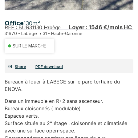
Office
130m²
Loyer : 1546 €/mois HC
REF : BUR31130
Labège
31670 - Labège
•
31 - Haute-Garonne
SUR LE MARCHE
Share
PDF download
Bureaux à louer à LABEGE sur le parc tertiaire du
ENOVA.
Dans un immeuble en R+2 sans ascenseur.
Bureaux cloisonnés ( modulable)
Espaces verts.
Surface située au 2° étage , cloisonnée et climatisée
avec une surface open-space.
Correspondance nombreuses lignes de bus.